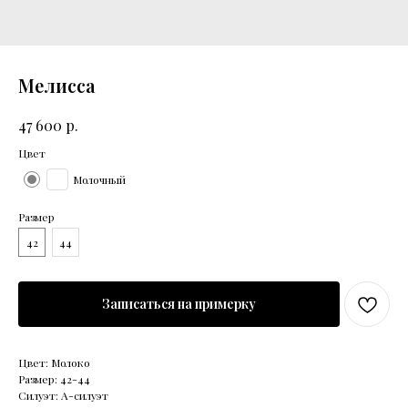
Мелисса
р.
47 600
Цвет
Молочный
Размер
42
44
Записаться на примерку
Цвет: Молоко
Размер: 42-44
Силуэт: А-силуэт