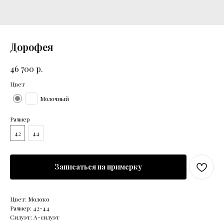
Дорофея
р.
46 700
Цвет
Молочный
Размер
42
44
Записаться на примерку
Цвет: Молоко
Размер: 42-44
Силуэт: А-силуэт