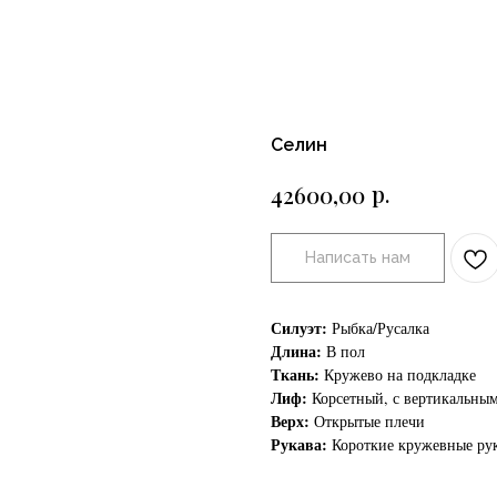
Селин
р.
42600,00
Написать нам
Силуэт:
Рыбка/Русалка
Длина:
В пол
Ткань:
Кружево на подкладке
Лиф:
Корсетный, с вертикальным
Верх:
Открытые плечи
Рукава:
Короткие кружевные рук