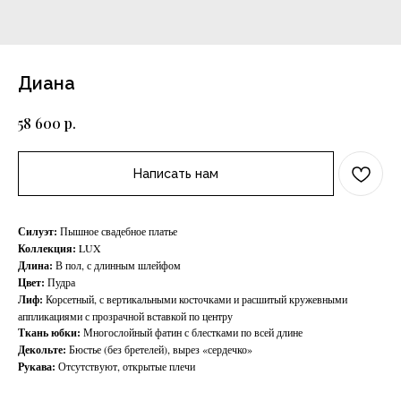
Диана
р.
58 600
Написать нам
Силуэт:
Пышное свадебное платье
Коллекция:
LUX
Длина:
В пол, с длинным шлейфом
Цвет:
Пудра
Лиф:
Корсетный, с вертикальными косточками и расшитый кружевными
аппликациями с прозрачной вставкой по центру
Ткань юбки:
Многослойный фатин с блестками по всей длине
Декольте:
Бюстье (без бретелей), вырез «сердечко»
Рукава:
Отсутствуют, открытые плечи