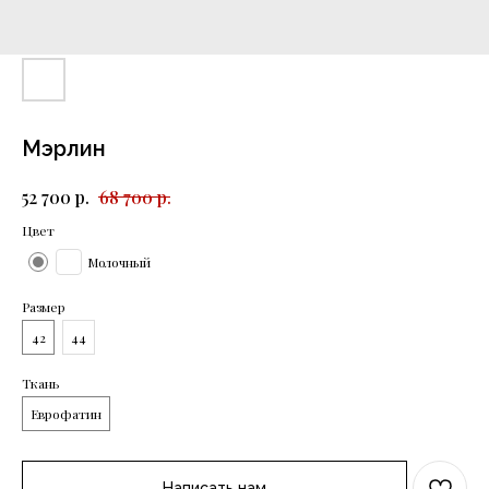
Мэрлин
р.
р.
52 700
68 700
Цвет
Молочный
Размер
42
44
Ткань
Еврофатин
Написать нам