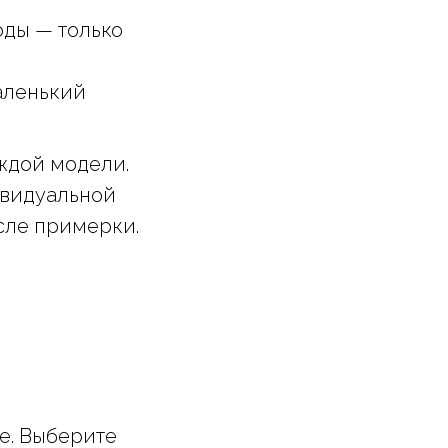
оды — только
аленький
аждой модели.
ивидуальной
сле примерки.
е. Выберите