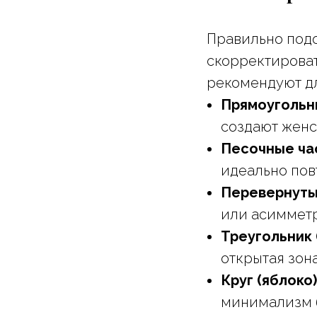
Правильно подо
скорректироват
рекомендуют дл
Прямоугольн
создают женс
Песочные ча
идеально по
Перевернуты
или асимметр
Треугольник 
открытая зон
Круг (яблоко)
минимализм б