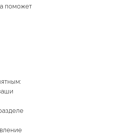
на поможет
ятным:
 ваши
разделе
овление