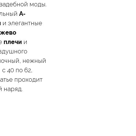
вадебной моды.
альный
А-
и
и элегантные
ужево
ые
плечи
и
оздушного
олочный, нежный
с 40 по 62,
латье проходит
 наряд.