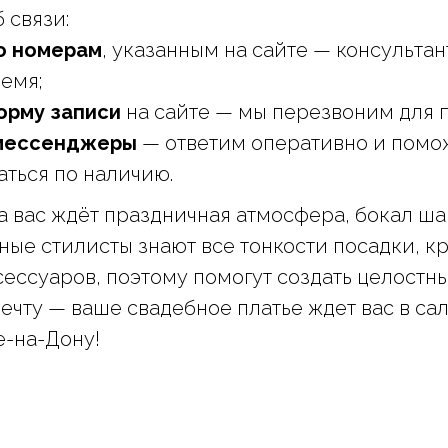
 связи:
о номерам
, указанным на сайте — консульта
емя;
орму записи
на сайте — мы перезвоним для 
 мессенджеры
— ответим оперативно и пом
ться по наличию.
а вас ждёт праздничная атмосфера, бокал ш
ные стилисты знают все тонкости посадки, кр
ессуаров, поэтому помогут создать целостны
ечту — ваше свадебное платье ждет вас в са
е-на-Дону!