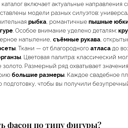
каталог включает актуальные направления с
ставлены модели разных силуэтов: универс
знительная
рыбка
, романтичные
пышные юбк
гуре
. Особое внимание уделено деталям:
кр
итерное напыление,
съёмные рукава
, открыт
рсеты
. Ткани — от благородного
атласа
до в
органзы
. Цветовая палитра: классический м
 золото. Размерный ряд охватывает значения 
орию
большие размеры
. Каждое свадебное п
подготовку, чтобы вы получили безупречный
ь фасон по типу фигуры?