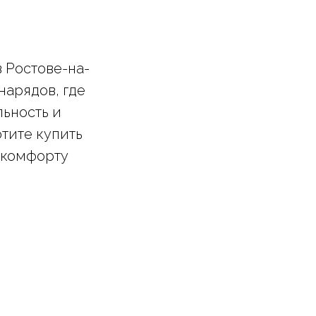
в Ростове-на-
нарядов, где
льность и
тите купить
 комфорту