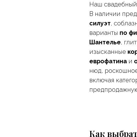
Наш свадебный 
В наличии пред
силуэт
, собла
варианты
по фи
Шантелье
, гл
изысканные
ко
еврофатина
и
нюд, роскошное
включая катег
предпродажную 
Как выбрат