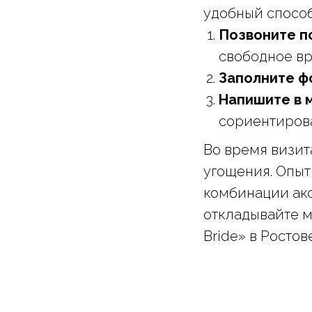
удобный способ
Позвоните п
свободное вр
Заполните ф
Напишите в
сориентирова
Во время визит
угощения. Опыт
комбинации акс
откладывайте м
Bride» в Ростов