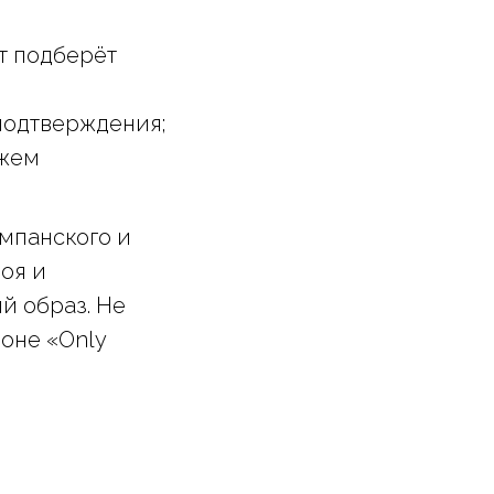
нт подберёт
подтверждения;
ожем
ампанского и
оя и
й образ. Не
лоне «Only