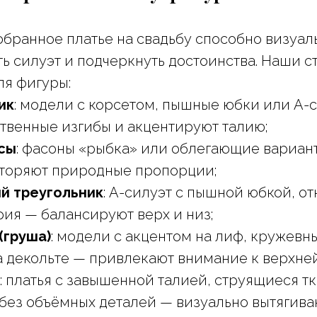
бранное платье на свадьбу способно визуал
ь силуэт и подчеркнуть достоинства. Наши с
я фигуры:
ик
: модели с корсетом, пышные юбки или А-
твенные изгибы и акцентируют талию;
сы
: фасоны «рыбка» или облегающие вариан
вторяют природные пропорции;
й треугольник
: А-силуэт с пышной юбкой, о
ия — балансируют верх и низ;
(груша)
: модели с акцентом на лиф, кружевны
а декольте — привлекают внимание к верхней
: платья с завышенной талией, струящиеся тк
ез объёмных деталей — визуально вытягиваю