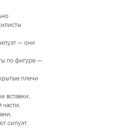
ьно
тилисты
силуэт — они
ты по фигуре —
ткрытые плечи
е вставки,
 части;
ани,
т силуэт.