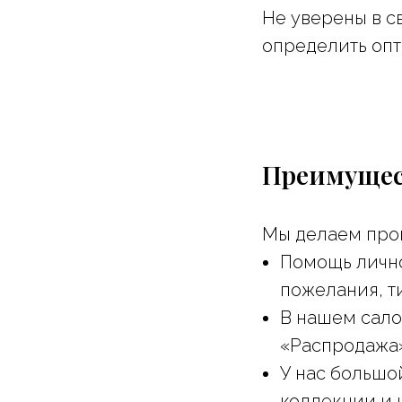
Не уверены в с
определить оп
Преимущест
Мы делаем про
Помощь лично
пожелания, т
В нашем сало
«Распродажа»
У нас большо
коллекции и 